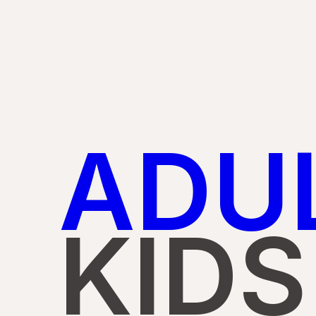
ADU
KIDS