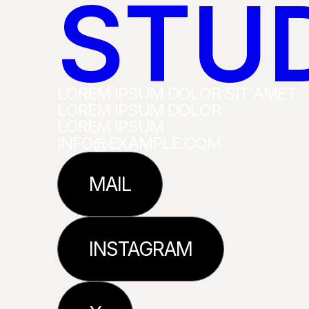
STU
L
O
R
E
M
I
P
S
U
M
D
O
L
O
R
S
I
T
A
M
E
T
L
O
R
E
M
I
P
S
U
M
D
O
L
O
R
L
O
R
E
M
I
P
S
U
M
I
N
F
O
@
E
X
A
M
P
L
E
.
C
O
M
MAIL
INSTAGRAM