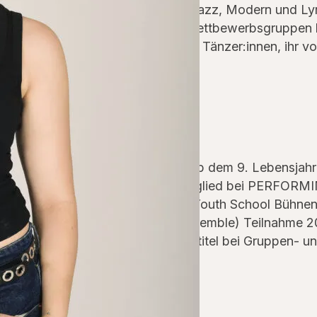
klassischem Ballett über Jazz, Modern und Ly
ihrer Arbeit mit unseren Wettbewerbsgruppen be
Förderung und hilft jungen Tänzer:innen, ihr vo
Ausbildung
Tänzerische Ausbildung ab dem 9. Lebensjahr i
und Musical Ensemblemitglied bei PERF
Vienna’s English Theatre Youth School Bühnen
„Die Troerinnen“ (Tanzensemble) Teilnahme 20
und internationale Meistertitel bei Gruppen-