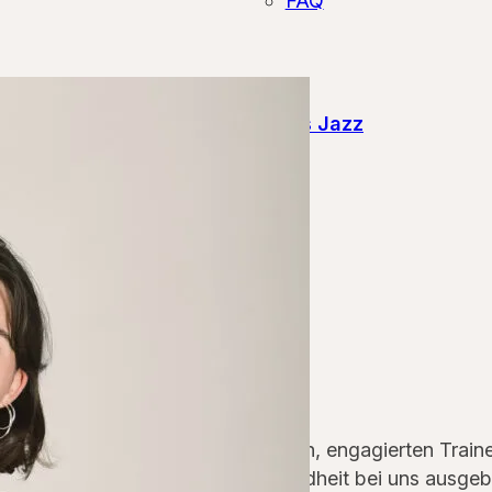
FAQ
Jazz Dance
,
Kids&Teens Jazz
Lilly Volk
Tanzlehrerin
Biografie
Lilly ist eine unserer jungen, engagierten Trai
Team bringt. Seit ihrer Kindheit bei uns ausgebi