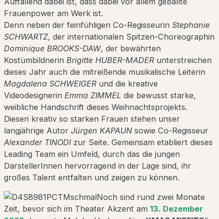
Auffallend dabei ist, dass dabei vor allem geballte
Frauenpower am Werk ist.
Denn neben der feinfühligen Co-Regisseurin
Stephanie
SCHWARTZ
, der internationalen Spitzen-Choreographin
Dominique BROOKS-DAW
, der bewährten
Kostümbildnerin
Brigitte HUBER-MADER
unterstreichen
dieses Jahr auch die mitreißende musikalische Leiterin
Magdalena SCHWEIGER
und die kreative
Videodesignerin
Emma ZIMMEL
die bewusst starke,
weibliche Handschrift dieses Weihnachtsprojekts.
Diesen kreativ so starken Frauen stehen unser
langjährige Autor
Jürgen KAPAUN
sowie Co-Regisseur
Alexander TINODI
zur Seite. Gemeinsam etabliert dieses
Leading Team ein Umfeld, durch das die jungen
DarstellerInnen hervorragend in der Lage sind, ihr
großes Talent entfalten und zeigen zu können.
Noch sind rund zwei Monate
Zeit, bevor sich im Theater Akzent am
13. Dezember