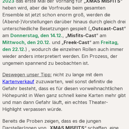
2023
das erste Mal der Vorhang für „
XMAS MISFITS
“
heben wird, aber die Vorfreude beim gesamten
Ensemble ist jetzt schon enorm groß, werden die
(Abend-)Vorstellungen darüber hinaus durch gleich drei
unterschiedliche Besetzungen gespielt („
Outcast-Cast
”
am
Donnerstag, den 14.12.
, „
Misfits-Cast
” am
Mittwoch, den 20.12.
und „
Freek-Cast
“ am
Freitag,
den 22.12.
) , wodurch die einzelnen Rollen auch immer
wieder anders interpretiert werden. Ein Prozess, der
ungemein spannend zu beobachten ist.
Deswegen unser Tipp:
nicht zu lange mit dem
Kartenverkauf
zuzuwarten, weil sonst definitiv die
Gefahr besteht, dass es für diesen vorweihnachtlichen
Höhepunkt in Wien ganz schnell keine Karten mehr gibt
und man dann Gefahr läuft, ein echtes Theater-
Highlight verpassen würde.
Bereits die Proben zeigen, dass es die jungen
DarstellerInnen von „
XMAS MISFITS
“ schaffen, eine