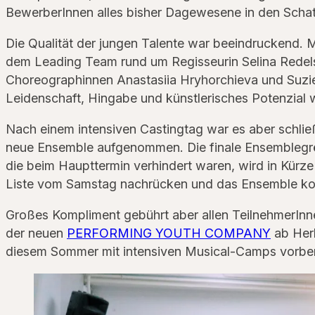
BewerberInnen alles bisher Dagewesene in den Schat
Die Qualität der jungen Talente war beeindruckend. M
dem Leading Team rund um Regisseurin Selina Redelst
Choreographinnen Anastasiia Hryhorchieva und Suzie M
Leidenschaft, Hingabe und künstlerisches Potenzial w
Nach einem intensiven Castingtag war es aber schließ
neue Ensemble aufgenommen. Die finale Ensemblegröße
die beim Haupttermin verhindert waren, wird in Kürze
Liste vom Samstag nachrücken und das Ensemble ko
Großes Kompliment gebührt aber allen TeilnehmerInnen
der neuen
PERFORMING YOUTH COMPANY
ab Herb
diesem Sommer mit intensiven Musical-Camps vorbe