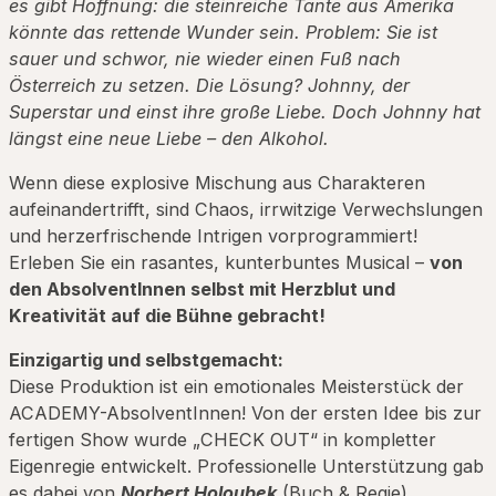
es gibt Hoffnung: die steinreiche Tante aus Amerika
könnte das rettende Wunder sein. Problem: Sie ist
sauer und schwor, nie wieder einen Fuß nach
Österreich zu setzen. Die Lösung? Johnny, der
Superstar und einst ihre große Liebe. Doch Johnny hat
längst eine neue Liebe – den Alkohol.
Wenn diese explosive Mischung aus Charakteren
aufeinandertrifft, sind Chaos, irrwitzige Verwechslungen
und herzerfrischende Intrigen vorprogrammiert!
Erleben Sie ein rasantes, kunterbuntes Musical –
von
den AbsolventInnen selbst mit Herzblut und
Kreativität auf die Bühne gebracht!
Einzigartig und selbstgemacht:
Diese Produktion ist ein emotionales Meisterstück der
ACADEMY-AbsolventInnen! Von der ersten Idee bis zur
fertigen Show wurde „CHECK OUT“ in kompletter
Eigenregie entwickelt. Professionelle Unterstützung gab
es dabei von
Norbert Holoubek
(Buch & Regie)